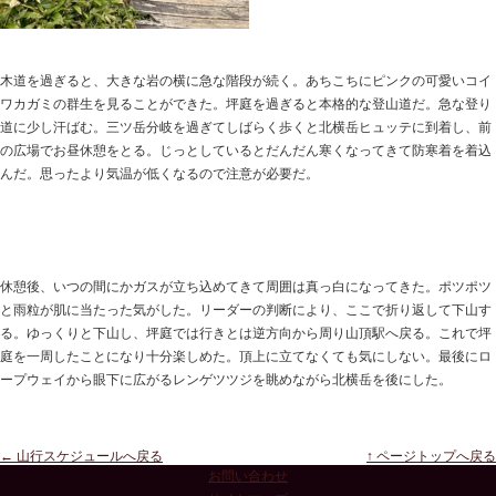
木道を過ぎると、大きな岩の横に急な階段が続く。あちこちにピンクの可愛いコイ
ワカガミの群生を見ることができた。坪庭を過ぎると本格的な登山道だ。急な登り
道に少し汗ばむ。三ツ岳分岐を過ぎてしばらく歩くと北横岳ヒュッテに到着し、前
の広場でお昼休憩をとる。じっとしているとだんだん寒くなってきて防寒着を着込
んだ。思ったより気温が低くなるので注意が必要だ。
休憩後、いつの間にかガスが立ち込めてきて周囲は真っ白になってきた。ポツポツ
と雨粒が肌に当たった気がした。リーダーの判断により、ここで折り返して下山す
る。ゆっくりと下山し、坪庭では行きとは逆方向から周り山頂駅へ戻る。これで坪
庭を一周したことになり十分楽しめた。頂上に立てなくても気にしない。最後にロ
ープウェイから眼下に広がるレンゲツツジを眺めながら北横岳を後にした。
← 山行スケジュールへ戻る
↑ ページトップへ戻る
お問い合わせ