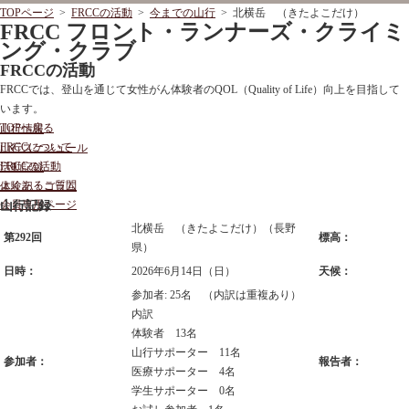
TOPページ
>
FRCCの活動
>
今までの山行
> 北横岳 （きたよこだけ）
FRCC フロント・ランナーズ・クライミ
ング・クラブ
FRCCの活動
FRCCでは、登山を通じて女性がん体験者のQOL（Quality of Life）向上を目指して
います。
TOPへ戻る
山行情報
FRCCについて
山行スケジュール
FRCCの活動
活動記録
よくあるご質問
体験記・コラム
会員専用ページ
山行記録
北横岳 （きたよこだけ）（長野
第292回
標高：
県）
日時：
2026年6月14日（日）
天候：
参加者: 25名 （内訳は重複あり）
内訳
体験者 13名
山行サポーター 11名
参加者：
報告者：
医療サポーター 4名
学生サポーター 0名