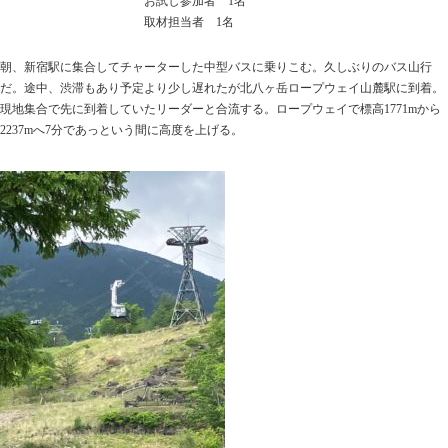
お試し参加者 1名
取材担当者 1名
朝、新宿駅に集合してチャーターした中型バスに乗りこむ。久しぶりのバス山行
だ。途中、渋滞もあり予定より少し遅れたが北八ヶ岳ロープウェイ山麓駅に到着。
現地集合で先に到着していたリーダーと合流する。ロープウェイで標高1771mから
2237mへ7分であっという間に高度を上げる。