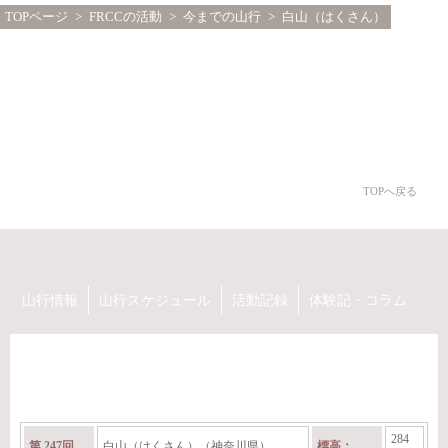
TOPページ
>
FRCCの活動
>
今までの山行
> 白山（はくさん）
TOPへ戻る
山行情報
山行スケジュール
活動記録
体験記・コラム
284
第 247回
白山（はくさん）（神奈川県）
標高：