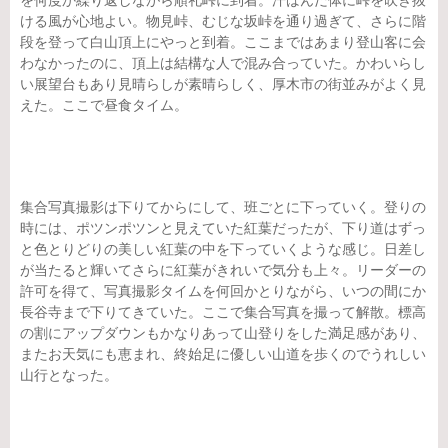
を何度か繰り返しながら順礼峠に到着。汗ばんだ体に峠を吹き抜
ける風が心地よい。物見峠、むじな坂峠を通り過ぎて、さらに階
段を登って白山頂上にやっと到着。ここまではあまり登山客に会
わなかったのに、頂上は結構な人で混み合っていた。かわいらし
い展望台もあり見晴らしが素晴らしく、厚木市の街並みがよく見
えた。ここで昼食タイム。
集合写真撮影は下りてからにして、班ごとに下っていく。登りの
時には、ポツンポツンと見えていた紅葉だったが、下り道はずっ
と色とりどりの美しい紅葉の中を下っていくような感じ。日差し
が当たると輝いてさらに紅葉がきれいで気分も上々。リーダーの
許可を得て、写真撮影タイムを何回かとりながら、いつの間にか
長谷寺まで下りてきていた。ここで集合写真を撮って解散。標高
の割にアップダウンもかなりあって山登りをした満足感があり、
またお天気にも恵まれ、終始足に優しい山道を歩くのでうれしい
山行となった。