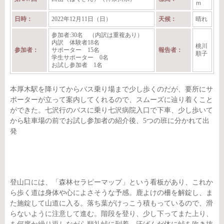
ｍ
日時：
2022年12月11日（日）
天候：
晴れ
参加者:30名 （内訳は重複あり）
内訳 体験者18名
桃川
参加者：
サポーター 15名
報告者：
順子
学生サポーター 0名
お試し参加者 1名
本厚木駅を降りてからバス乗り場まで少し歩くのだが、要所にサ
ポーターが立って案内してくれるので、スムーズに辿り着くこと
ができた。七沢行のバスに乗り七沢病院入口で下車、少し歩いて
から駐車場の前でお試し参加者の紹介後、5つの班に分かれて出
発
登山口には、「森林セラピーマップ」という看板があり、これか
ら歩く道は身体や心によさそうな予感。鹿よけの柵を解錠し、ま
た施錠して山道に入る。落ち葉がけっこう積もっているので、滑
らないように注意して進む。階段を登り、少し下ってまた上り、