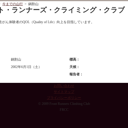
>
今までの山行
> 鍋割山
ロント・ランナーズ・クライミング・クラブ
ん体験者のQOL（Quality of Life）向上を目指しています。
鍋割山
標高：
2002年6月1日（土）
天候：
報告者：
お問い合わせ
サイトマップ
プライバシーポリシー
© 2009 Front Runners Climbing Club
FRCC