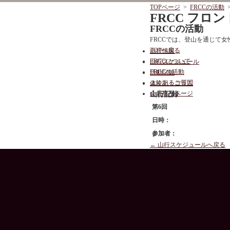
TOPページ
>
FRCCの活動
FRCC フ
FRCCの活動
FRCCでは、登山を通じて女性が
TOPへ戻る
山行情報
FRCCについて
山行スケジュール
FRCCの活動
活動記録
よくあるご質問
体験記・コラム
会員専用ページ
山行記録
第6回
日時：
参加者：
← 山行スケジュールへ戻る