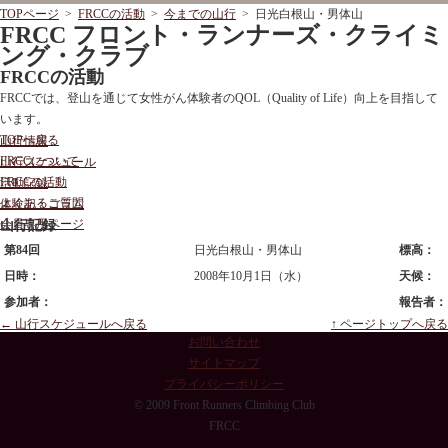
TOPページ
>
FRCCの活動
>
今までの山行
> 日光白根山・男体山
FRCC フロント・ランナーズ・クライミ
ング・クラブ
FRCCの活動
FRCCでは、登山を通じて女性がん体験者のQOL（Quality of Life）向上を目指して
います。
TOPへ戻る
山行情報
FRCCについて
山行スケジュール
FRCCの活動
活動記録
よくあるご質問
体験記・コラム
会員専用ページ
山行記録
第84回
日光白根山・男体山
標高：
日時：
2008年10月1日（水）
天候：
参加者：
報告者：
← 山行スケジュールへ戻る
↑ ページトップへ戻る
お問い合わせ
サイトマップ
プライバシーポリシー
© 2009 Front Runners Climbing Club
FRCC