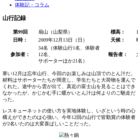
体験記・コラム
山行記録
第99回
扇山（山梨県）
標高：
日時：
2009年12月13日（日）
天候：
34名（体験山行1名、体験者
参加者：
12名、
報告者：
サポーターほか21名）
寒い12月は忘年山行、今回のお楽しみは山頂でのとん汁だ。
材料はサポーターたちが用意し、学生たちと大荷物を運んで
くれた。途中から雲が出て、真近の富士山を見ることはでき
なかったが、かじかむ手に暖かいとん汁は何よりのご馳走だ
った。
レスキューネットの使い方を実地体験し、いざという時の心
構えができたのは心強い。今年12回の山行で皆勤賞の体験者
が2名いたのは大変喜ばしいことだった。