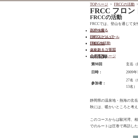
TOPページ
>
FRCCの活動
FRCC フ
FRCCの活動
FRCCでは、登山を通じて女性が
TOPへ戻る
山行情報
FRCCについて
山行スケジュール
FRCCの活動
活動記録
よくあるご質問
体験記・コラム
会員専用ページ
山行記録
第98回
玄岳（
日時：
2009
27名
参加者：
13名）
静岡県の温泉地・熱海の玄岳
秋には、暖かいところと考え
このコースからは駿河湾、相
でのルートは圧巻で再訪した