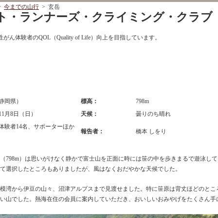
>
今までの山行
> 玄岳
ロント・ランナーズ・クライミング・クラブ
ん体験者のQOL（Quality of Life）向上を目指しています。
静岡県）
標高：
798m
年11月8日（日）
天候：
曇りのち晴れ
（体験者14名、サポーターほか
報告者：
橋本 しをり
（798m）は思いがけなく静かで富士山を正面に時には笹の中を歩きまるで遊泳し
て選択したところもありましたが、風はなくおだやかな天候でした。
模湾から伊豆の山々、沼津アルプスまで見渡せました。特に笹原は背丈ほどのとこ
い山でした。熱海在住の会員に案内していただき、おいしいおみやげをたくさん手