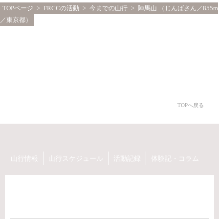
TOPページ
>
FRCCの活動
>
今までの山行
> 陣馬山 （じんばさん／855m
／東京都）
TOPへ戻る
山行情報
山行スケジュール
活動記録
体験記・コラム