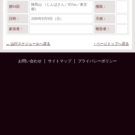
陣馬山 （じんばさん／855m／東京
第94回
標高：
都）
日時：
2009年8月9日（日）
天候：
参加者：
報告者：
← 山行スケジュールへ戻る
↑ ページトップへ戻る
お問い合わせ
サイトマップ
プライバシーポリシー