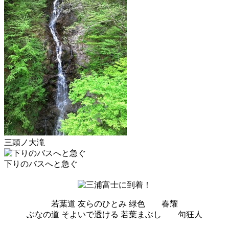
三頭ノ大滝
下りのバスへと急ぐ
若葉道 友らのひとみ 緑色 春耀
ぶなの道 そよいで透ける 若葉まぶし 句狂人