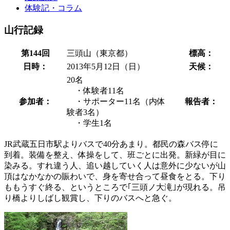
体験記・コラム
山行記録
第144回
三頭山（東京都）
標高：
日時：
2013年5月12日（日）
天候：
20名
・体験者11名
参加者：
・サポーター11名（内体
報告者：
験者3名）
・学生1名
JR武蔵五日市駅よりバスで40分あまり。都民の森バス停に
到着。装備を整え、体操をして、班ごとに出発。新緑が目に
染みる。すれ違う人、追い越していく人は意外に少ないが山
頂はなかなかの賑わいで、身を寄せ合って昼食をとる。下り
ももうすぐ終る、というところで｢三頭ノ大滝｣が現れる。吊
り橋よりしばし観賞し、下りのバスへと急ぐ。