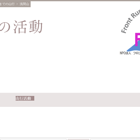
までの山行
> 浅間山