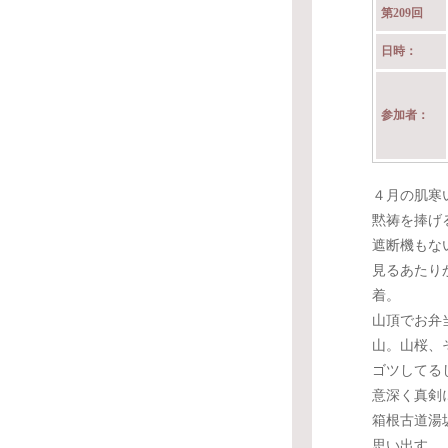
第209回
日時：
参加者：
４月の肌寒
黙祷を捧げ
遮断機もな
見るあたり
着。
山頂でお弁
山。山桜、
ゴツしてる
意深く真剣
箱根古道湯
思い出す。