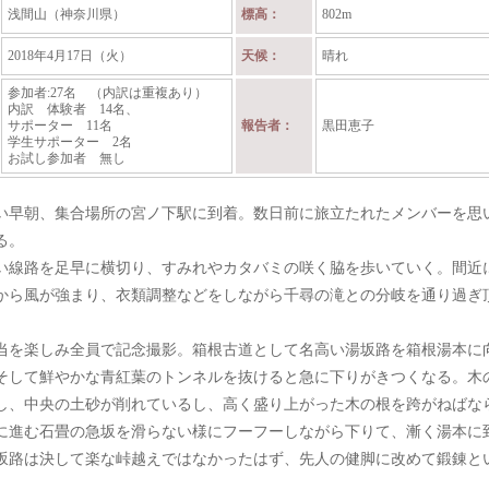
浅間山（神奈川県）
標高：
802m
2018年4月17日（火）
天候：
晴れ
参加者:27名 （内訳は重複あり）
内訳 体験者 14名、
サポーター 11名
報告者：
黒田恵子
学生サポーター 2名
お試し参加者 無し
い早朝、集合場所の宮ノ下駅に到着。数日前に旅立たれたメンバーを思
る。
い線路を足早に横切り、すみれやカタバミの咲く脇を歩いていく。間近
から風が強まり、衣類調整などをしながら千尋の滝との分岐を通り過ぎ
当を楽しみ全員で記念撮影。箱根古道として名高い湯坂路を箱根湯本に
そして鮮やかな青紅葉のトンネルを抜けると急に下りがきつくなる。木
し、中央の土砂が削れているし、高く盛り上がった木の根を跨がねばな
に進む石畳の急坂を滑らない様にフーフーしながら下りて、漸く湯本に
坂路は決して楽な峠越えではなかったはず、先人の健脚に改めて鍛錬と