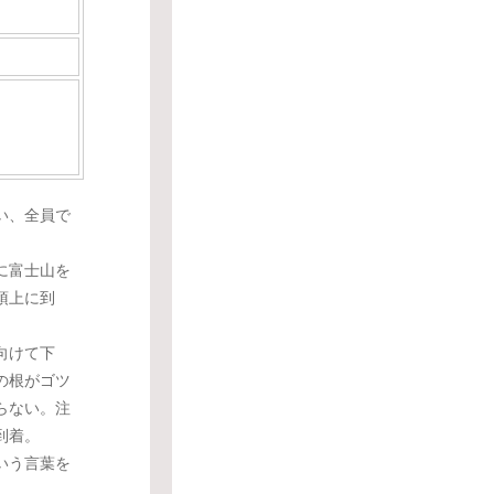
い、全員で
に富士山を
頂上に到
向けて下
の根がゴツ
らない。注
到着。
いう言葉を