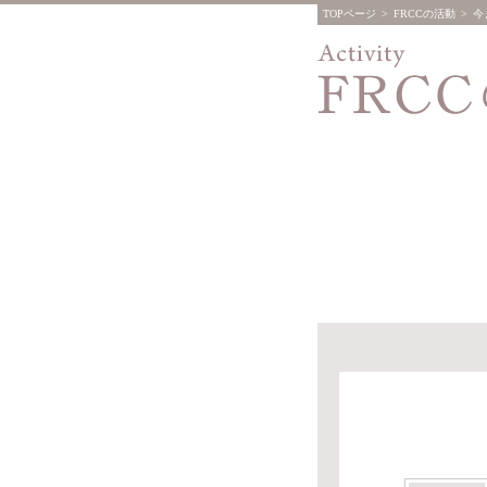
TOPページ
>
FRCCの活動
>
今