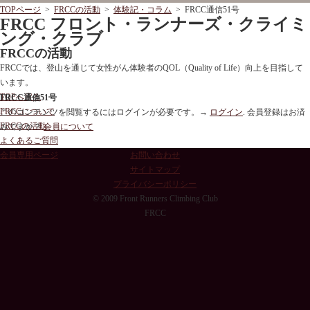
TOPページ
>
FRCCの活動
>
体験記・コラム
> FRCC通信51号
FRCC フロント・ランナーズ・クライミ
ング・クラブ
FRCCの活動
FRCCでは、登山を通じて女性がん体験者のQOL（Quality of Life）向上を目指して
います。
TOPへ戻る
FRCC通信51号
FRCCについて
このコンテンツを閲覧するにはログインが必要です。→
ログイン
. 会員登録はお済
FRCCの活動
みですか？
会員について
よくあるご質問
会員専用ページ
お問い合わせ
サイトマップ
プライバシーポリシー
© 2009 Front Runners Climbing Club
FRCC